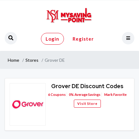
Login
Register
Home
Stores
Grover DE
Grover DE Discount Codes
6
Coupons
0%
Average Savings
Mark Favorite
Visit Store